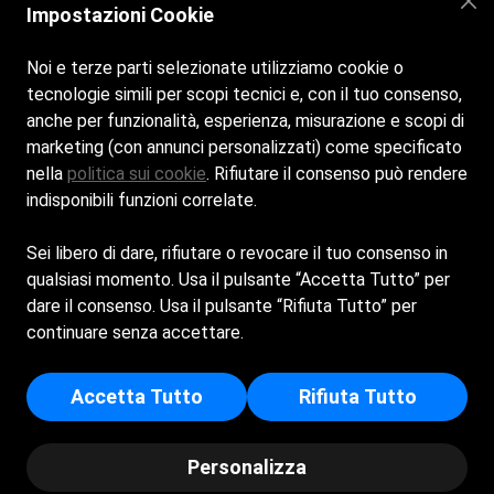
Impostazioni Cookie
Siamo aperti tutti i giorni dalle 7:30 alle 00:00
Noi e terze parti selezionate utilizziamo cookie o
tecnologie simili per scopi tecnici e, con il tuo consenso,
Cookie Policy
anche per funzionalità, esperienza, misurazione e scopi di
marketing (con annunci personalizzati) come specificato
nella
politica sui cookie
. Rifiutare il consenso può rendere
Privacy Policy
indisponibili funzioni correlate.
PACIS SRL - Sede Legale: VIA ANTONIO VINCIGUERRA 
Sei libero di dare, rifiutare o revocare il tuo consenso in
45 - 62019 - RECANATI (MC) - Capitale Sociale Euro 
qualsiasi momento. Usa il pulsante “Accetta Tutto” per
10.000 - Iscritta al registro delle imprese di Macerata - 
dare il consenso. Usa il pulsante “Rifiuta Tutto” per
p.i/c.f: 02153180431 - Numero REA: MC - 305745
continuare senza accettare.
Accetta Tutto
Rifiuta Tutto
© All Copyrights 2025 by
Spiagge.it
Personalizza